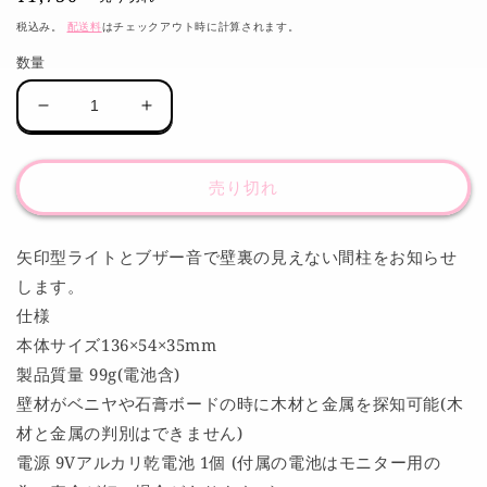
常
税込み。
配送料
はチェックアウト時に計算されます。
価
数量
格
シ
シ
ン
ン
ワ
ワ
売り切れ
測
測
定
定
下
下
矢印型ライトとブザー音で壁裏の見えない間柱をお知らせ
地
地
します。
セ
セ
仕様
ン
ン
本体サイズ136×54×35mm
サ
サ
製品質量 99g(電池含)
ー
ー
Home
Home
壁材がベニヤや石膏ボードの時に木材と金属を探知可能(木
79151
79151
材と金属の判別はできません)
の
の
電源 9Vアルカリ乾電池 1個 (付属の電池はモニター用の
数
数