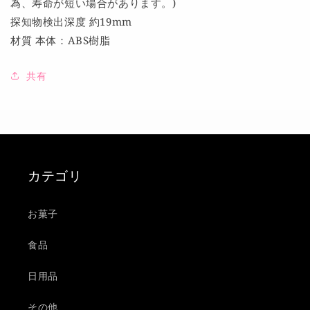
為、寿命が短い場合があります。)
量
量
探知物検出深度 約19mm
を
を
材質 本体：ABS樹脂
減
増
ら
や
す
共有
す
カテゴリ
お菓子
食品
日用品
その他