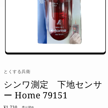
モ
ー
ダ
ル
とくする兵衛
で
メ
シンワ測定 下地センサ
デ
ィ
ア
ー Home 79151
(1)
を
開
通
¥1,730
く
売り切れ