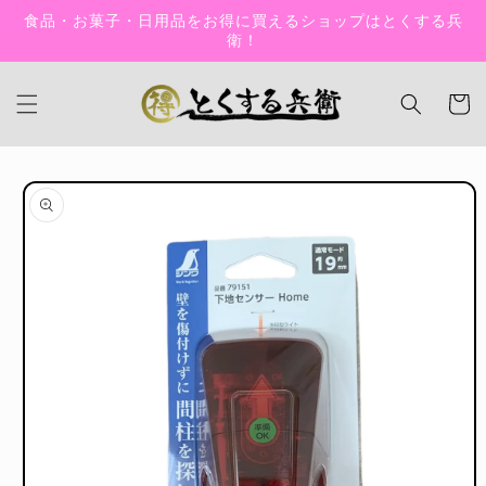
コンテン
食品・お菓子・日用品をお得に買えるショップはとくする兵
ツに進む
衛！
カ
ー
ト
商品情報
にスキッ
プ