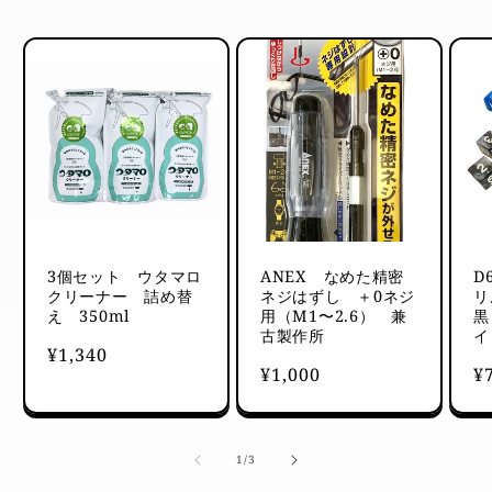
3個セット ウタマロ
ANEX なめた精密
D
クリーナー 詰め替
ネジはずし ＋0ネジ
リ
え 350ml
用（M1〜2.6） 兼
黒
古製作所
イ
通
¥1,340
通
¥1,000
通
¥
常
常
常
価
価
価
格
格
格
の
1
/
3