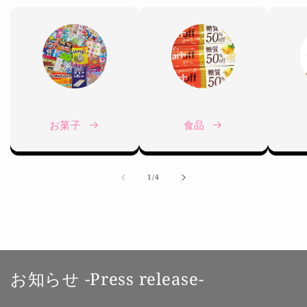
お菓子
食品
の
1
/
4
お知らせ -Press release-