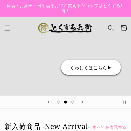
コンテン
食品・お菓子・日用品をお得に買えるショップはとくする兵
ツに進む
衛！
カ
ー
ト
くわしくはこちら▶︎
新入荷商品 -New Arrival-
すべてを表示する