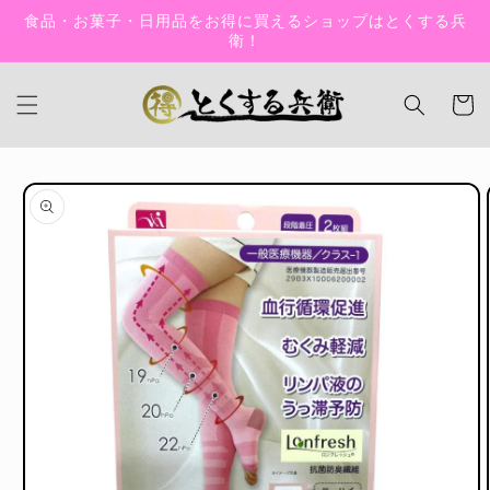
コンテン
食品・お菓子・日用品をお得に買えるショップはとくする兵
ツに進む
衛！
カ
ー
ト
商品情報
にスキッ
プ