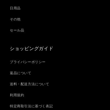
レ
レ
ゼ
ゼ
日用品
ン
ン
ト
ト
その他
の
の
セール品
数
数
量
量
を
を
ショッピングガイド
減
増
ら
や
す
す
プライバシーポリシー
返品について
送料・配送方法について
利用規約
特定商取引法に基づく表記