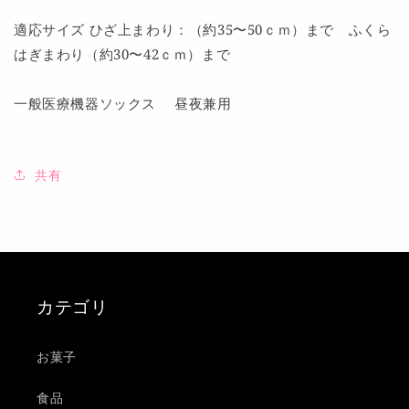
タ
タ
イ
イ
適応サイズ ひざ上まわり：（約35〜50ｃｍ）まで ふくら
プ
プ
はぎまわり（約30〜42ｃｍ）まで
約
約
62
62
一般医療機器ソックス 昼夜兼用
ｃ
ｃ
ｍ
ｍ
ピ
ピ
ン
共有
ン
ク
ク
む
む
く
く
み
み
カテゴリ
足
足
ギ
ギ
フ
フ
お菓子
ト
ト
プ
プ
食品