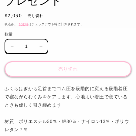
プレゼント
通
¥2,050
売り切れ
常
税込み。
配送料
はチェックアウト時に計算されます。
価
数量
格
ム
ム
ク
ク
ナ
ナ
売り切れ
イ
イ
ン
ン
ロ
ロ
ふくらはぎから足首までゴム圧を段階的に変える段階着圧
ン
ン
で寝ながらむくみをケアします。心地よい着圧で寝ている
グ
グ
ときも優しく引き締めます
ニ
ニ
ー
ー
材質 ポリエステル50％・綿30％・ナイロン13％・ポリウ
ハ
ハ
レタン７％
イ
イ