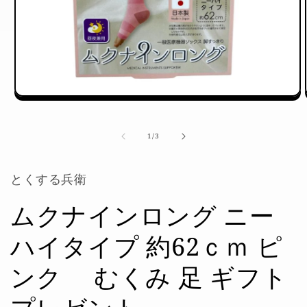
モ
ー
ダ
の
1
/
3
ル
で
メ
とくする兵衛
デ
ィ
ア
ムクナインロング ニー
(1)
を
ハイタイプ 約62ｃｍ ピ
開
く
ンク むくみ 足 ギフト