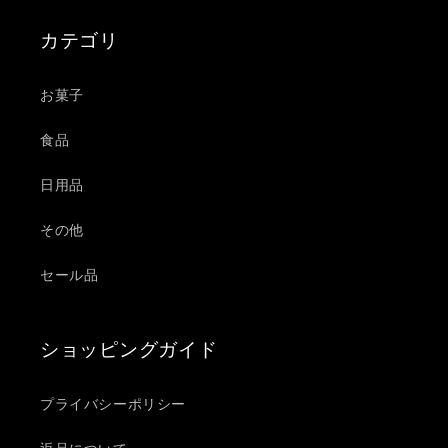
を
を
減
増
カテゴリ
ら
や
す
す
お菓子
食品
日用品
その他
セール品
ショッピングガイド
プライバシーポリシー