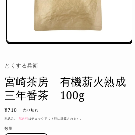
モ
ー
ダ
ル
とくする兵衛
で
メ
宮崎茶房 有機薪火熟成
デ
ィ
ア
三年番茶 100g
(1)
を
開
通
¥710
く
売り切れ
常
税込み。
配送料
はチェックアウト時に計算されます。
価
数量
格