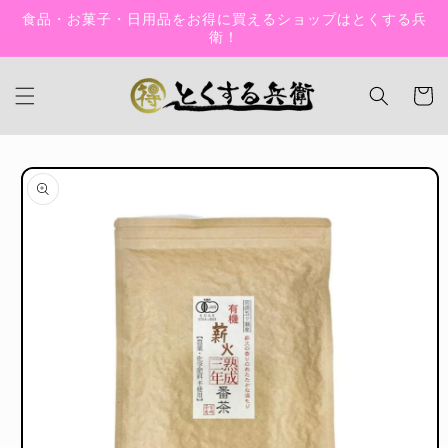
コンテン
食品・お菓子・日用品をお得に買えるショップはとくする兵
ツに進む
衛！
カ
ー
ト
商品情報
にスキッ
プ