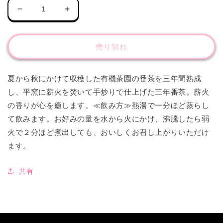
宮
宮
崎
崎
茶
茶
売り切れ
房
房
有
有
機
機
夏から秋にかけて収穫した有機茶園の番茶を三年間熟成
薪
薪
し、平窯に薪火を焚いて手炒りで仕上げた三年番茶。薪火
火
火
の香りが心を癒します。≪飲み方≫熱湯で一分ほど蒸らし
熟
熟
て飲みます。お好みの量を水から火にかけ、沸騰したら弱
成
成
火で２分ほど煮出しても、おいしくお召し上がりいただけ
三
三
ます。
年
年
番
番
茶
茶
共有
100g
100g
の
の
数
数
量
量