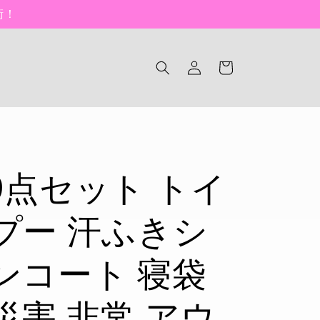
衛！
ロ
カ
グ
ー
イ
ト
ン
9点セット トイ
プー 汗ふきシ
ンコート 寝袋
災害 非常 アウ