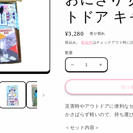
トドア キ
通
¥3,280
売り切れ
常
税込み。
配送料
はチェックアウト時に
価
数量
格
防
防
災
災
用
用
売り
品
品
9
9
点
点
災害時やアウトドアに便利な
セ
セ
かさばらず軽いので、持ち運
ッ
ッ
ト
ト
＜セット内容＞
ト
ト