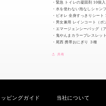
・緊急 トイレの凝固剤 10個入
イ
イ
・水を使わない泡なしシャンプ
レ
レ
・ビオレ 全身すっきりシート 
シ
シ
ャ
ャ
・男女兼用 レインコート（ポ
ン
ン
・エマージェンシーバッグ（
プ
プ
・鬼やんまカラーブレスレット
ー
ー
・尾西 携帯おにぎり ３種
汗
汗
ふ
ふ
共有
き
き
シ
シ
ー
ー
ト
ト
レ
レ
イ
イ
ン
ン
コ
コ
ョッピングガイド
当社について
ー
ー