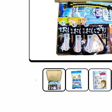
モ
ー
ダ
ル
で
メ
デ
ィ
ア
(1)
を
開