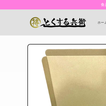
コンテン
食
ツに進む
ホー
商品情報
にスキッ
プ