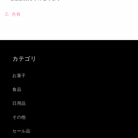
フ
フ
ト
ト
共有
プ
プ
レ
レ
ゼ
ゼ
ン
ン
ト
ト
屋
屋
カテゴリ
外
外
外
外
あ
あ
お菓子
そ
そ
食品
び
び
の
の
日用品
数
数
量
量
その他
を
を
減
増
セール品
ら
や