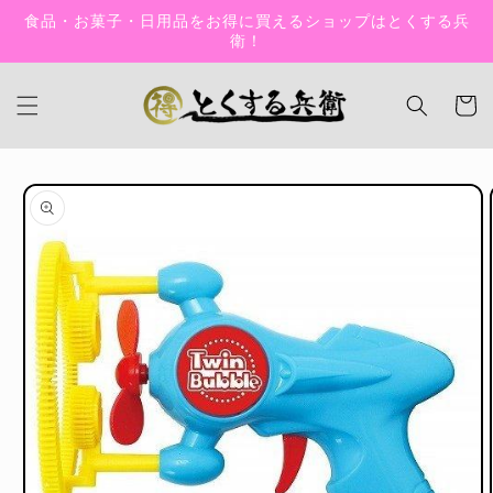
コンテン
食品・お菓子・日用品をお得に買えるショップはとくする兵
ツに進む
衛！
カ
ー
ト
商品情報
にスキッ
プ