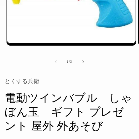
モ
ー
ダ
の
1
/
3
ル
で
メ
とくする兵衛
デ
ィ
ア
電動ツインバブル しゃ
(1)
を
ぼん玉 ギフト プレゼ
開
く
ント 屋外 外あそび