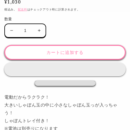
通
¥1,030
常
税込み。
配送料
はチェックアウト時に計算されます。
価
数量
格
電
電
動
動
ツ
ツ
カートに追加する
イ
イ
ン
ン
バ
バ
ブ
ブ
ル
ル
し
し
ゃ
ゃ
電動だからラクラク！
ぼ
ぼ
大きいしゃぼん玉の中に小さなしゃぼん玉っが入っちゃ
ん
ん
う！
玉
玉
しゃぼんトレイ付き！
ギ
ギ
※電池は別売りになります