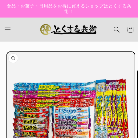
コンテン
食品・お菓子・日用品をお得に買えるショップはとくする兵
ツに進む
衛！
カ
ー
ト
商品情報
にスキッ
プ