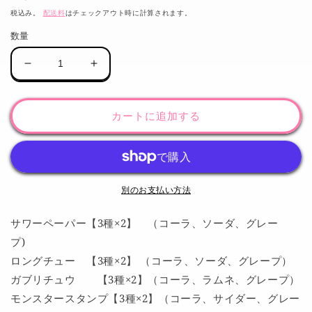
常
税込み。
配送料
はチェックアウト時に計算されます。
価
数量
格
駄
駄
菓
菓
子
子
カートに追加する
セ
セ
ッ
ッ
ト
ト
①
①
の
の
別のお支払い方法
数
数
量
量
サワーペーパー【3種×2】 （コーラ、ソーダ、グレー
を
を
プ)
減
増
ロングチュー 【3種×2】 （コーラ、ソーダ、グレープ）
ら
や
ガブリチュウ 【3種×2】（コーラ、ラムネ、グレープ）
す
す
モンスタースタンプ【3種×2】（コーラ、サイダー、グレー