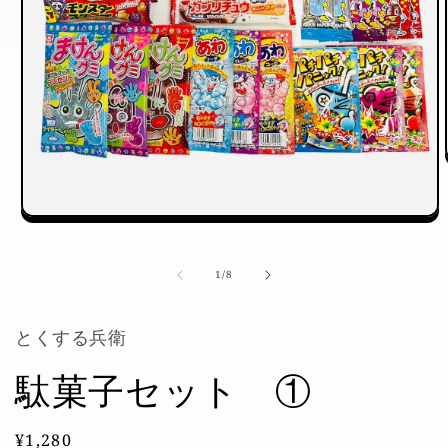
モ
ー
ダ
の
1
/
8
ル
で
メ
とくする兵衛
デ
ィ
ア
駄菓子セット ①
(1)
を
開
通
¥1,280
く