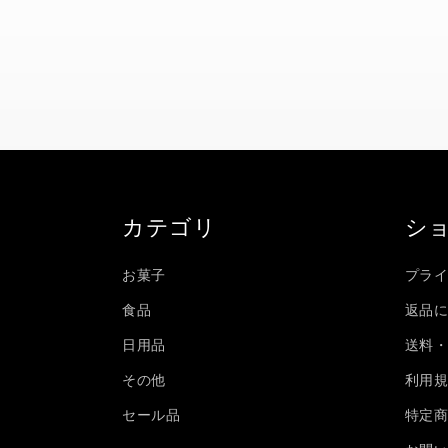
く
カテゴリ
シ
お菓子
プラ
食品
返品
日用品
送料
その他
利用
セール品
特定