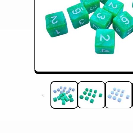
モ
ー
ダ
ル
で
メ
デ
ィ
ア
(1)
を
開