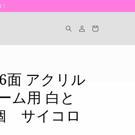
衛！
ロ
カ
グ
ー
イ
ト
ン
 6面 アクリル
ゲーム用 白と
個 サイコロ