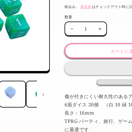
常
税込み。
配送料
はチェックアウト時に
価
数量
格
D6
D6
ダ
ダ
イ
イ
カートに
ス
ス
6
6
面
面
ア
ア
ク
ク
リ
リ
ル
ル
傷が付きにくい耐久性のある
製
製
6面ダイス 20個 （白 10 緑 1
RPG
RPG
長さ：16mm
ゲ
ゲ
TPRG パーティ、旅行、ゲ
ー
ー
ム
ム
に最適です