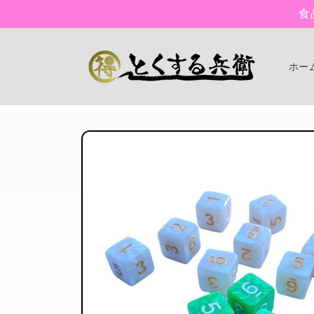
コンテン
食
ツに進む
ホー
商品情報
にスキッ
プ