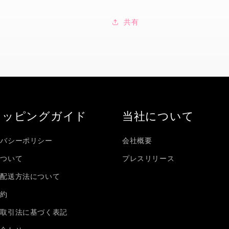
用
用
白
白
共有
と
と
緑
緑
各
各
10
10
個
個
サ
サ
イ
イ
ョッピングガイド
当社について
コ
コ
ロ
ロ
の
の
イバシーポリシー
会社概要
数
数
について
プレスリリース
量
量
を
を
・配送方法について
減
増
規約
ら
や
商取引法に基づく表記
す
す