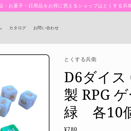
品・お菓子・日用品をお得に買えるショップはとくする兵
ム
カタログ
お問い合わせ
とくする兵衛
D6ダイス
製 RPG 
緑 各10
通
¥780